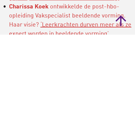
Charissa Koek
ontwikkelde de post-hbo-
opleiding Vakspecialist beeldende vorming.
Haar visie?
‘Leerkrachten durven meer als ze
expert worden in beeldende vorming’.
Neem een gratis abonnement
Velden die gemarkeerd zijn met een
*
zijn vereiste velden
Ja, ik neem een abonnement op de Cultuurkrant
(Geef in het veld hieronder aan hoeveel exemplaren
je wilt ontvangen. Wil je er meer dan 80? Neem dan
even contact met ons op)
*